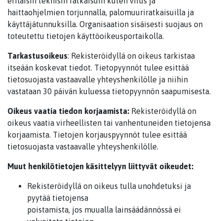
erilaisin teknisin ratkaisuin kuten virus ja
haittaohjelmien torjunnalla, palomuuriratkaisuilla ja
käyttäjätunnuksilla. Organisaation sisäisesti suojaus on
toteutettu tietojen käyttöoikeusportaikolla.
Tarkastusoikeus
: Rekisteröidyllä on oikeus tarkistaa
itseään koskevat tiedot. Tietopyynnöt tulee esittää
tietosuojasta vastaavalle yhteyshenkilölle ja niihin
vastataan 30 päivän kuluessa tietopyynnön saapumisesta.
Oikeus vaatia tiedon korjaamista:
Rekisteröidyllä on
oikeus vaatia virheellisten tai vanhentuneiden tietojensa
korjaamista. Tietojen korjauspyynnöt tulee esittää
tietosuojasta vastaavalle yhteyshenkilölle.
Muut henkilötietojen käsittelyyn liittyvät oikeudet:
Rekisteröidyllä on oikeus tulla unohdetuksi ja
pyytää tietojensa
poistamista, jos muualla lainsäädännössä ei