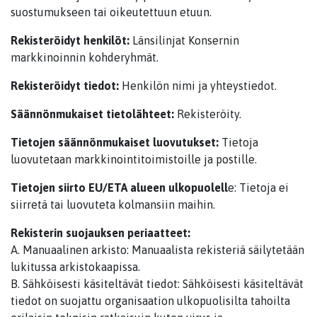
suostumukseen tai oikeutettuun etuun.
Rekisteröidyt henkilöt:
Länsilinjat Konsernin
markkinoinnin kohderyhmät.
Rekisteröidyt tiedot:
Henkilön nimi ja yhteystiedot.
Säännönmukaiset tietolähteet:
Rekisteröity.
Tietojen säännönmukaiset luovutukset:
Tietoja
luovutetaan markkinointitoimistoille ja postille.
Tietojen siirto EU/ETA alueen ulkopuolell
e: Tietoja ei
siirretä tai luovuteta kolmansiin maihin.
Rekisterin suojauksen periaatteet:
A. Manuaalinen arkisto: Manuaalista rekisteriä säilytetään
lukitussa arkistokaapissa.
B. Sähköisesti käsiteltävät tiedot: Sähköisesti käsiteltävät
tiedot on suojattu organisaation ulkopuolisilta tahoilta