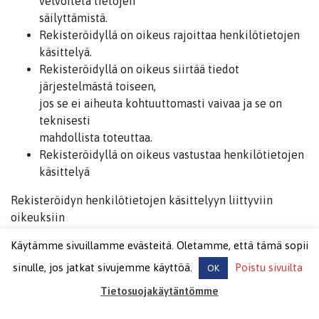
velvoiteta tietojen
säilyttämistä.
Rekisteröidyllä on oikeus rajoittaa henkilötietojen
käsittelyä.
Rekisteröidyllä on oikeus siirtää tiedot
järjestelmästä toiseen,
jos se ei aiheuta kohtuuttomasti vaivaa ja se on
teknisesti
mahdollista toteuttaa.
Rekisteröidyllä on oikeus vastustaa henkilötietojen
käsittelyä
Rekisteröidyn henkilötietojen käsittelyyn liittyviin
oikeuksiin
vetoaminen tulee esittää tietosuojasta vastaavalle
Käytämme sivuillamme evästeitä. Oletamme, että tämä sopii
yhteyshenkilölle
sinulle, jos jatkat sivujemme käyttöä.
Poistu sivuilta
kirjallisena.
OK
Tietosuojakäytäntömme