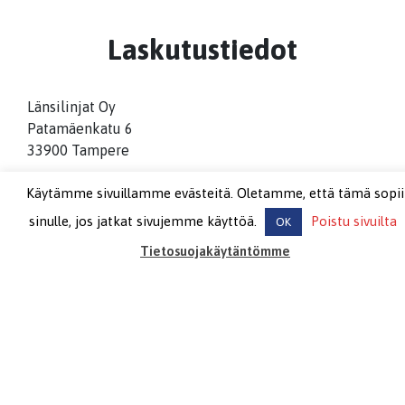
Laskutustiedot
Länsilinjat Oy
Patamäenkatu 6
33900 Tampere
Verkkolaskut
Käytämme sivuillamme evästeitä. Oletamme, että tämä sopii
Y-tunnus: 0944671-1 Verkkolaskuosoite:
sinulle, jos jatkat sivujemme käyttöä.
Poistu sivuilta
OK
003709446711 Operaattori: Basware Välittäjäntunnus:
Tietosuojakäytäntömme
BAWCFI22
PDF-laskut sähköpostilla
ostolaskut(ät)lansilinjat.fi