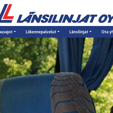
ausajot
Liikennepalvelut
Länsilinjat
Ota y