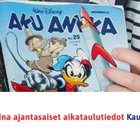
na ajantasaiset aikataulutiedot
Kau