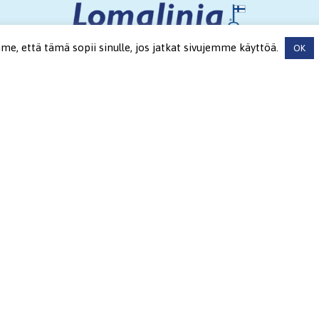
, että tämä sopii sinulle, jos jatkat sivujemme käyttöä.
OK
Tietosuoja
S
Tietosuojaseloste asiakasrekisteri
Tietosuojaseloste markkinointirekisteri
00-
Tietosuojaseloste työnhakijarekisteri