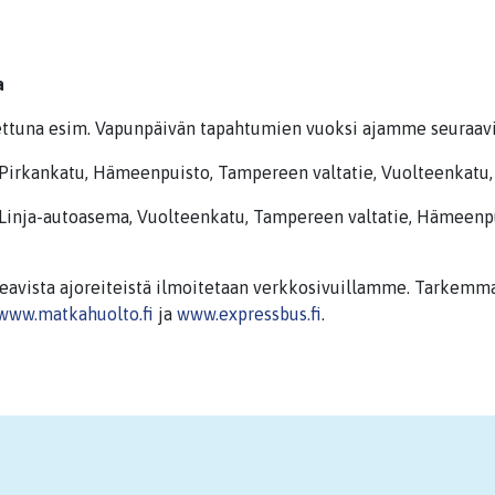
a
ttuna esim. Vapunpäivän tapahtumien vuoksi ajamme seuraavia
Pirkankatu, Hämeenpuisto, Tampereen valtatie, Vuolteenkatu,
 Linja-autoasema, Vuolteenkatu, Tampereen valtatie, Hämeenpu
eavista ajoreiteistä ilmoitetaan verkkosivuillamme. Tarkemmat
www.matkahuolto.fi
ja
www.expressbus.fi
.