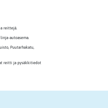
 reittejä.
 linja-autoasema.
isto, Puutarhakatu,
 reitti ja pysäkkitiedot