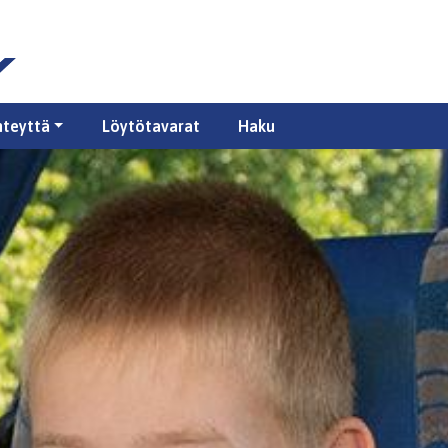
hteyttä
Löytötavarat
Haku