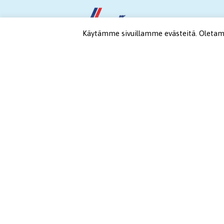
Käytämme sivuillamme evästeitä. Oletamme
Länsilinjat Oy
Patamäenkatu 6, 33900 Tampere
Toimisto avoinna ma-pe 8.30-16.00
Puh. (03) 3140 3000, vaihde avoinna ma-pe 9.