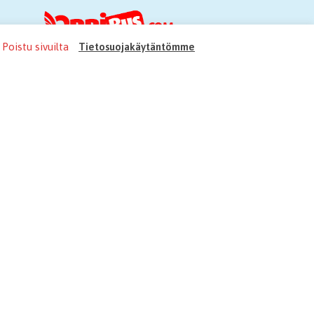
Poistu sivuilta
Tietosuojakäytäntömme
euraa meitä somessa