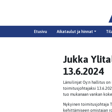
Etusivu
Aikataulut ja hinnat
Til
Jukka Ylita
13.6.2024
Länsilinjat Oy:n hallitus o
toimitusjohtajaksi 13.6.20
tuo mukanaan vankan kokem
Nykyinen toimitusjohtaja Te
kehittämiseen omistajan ro