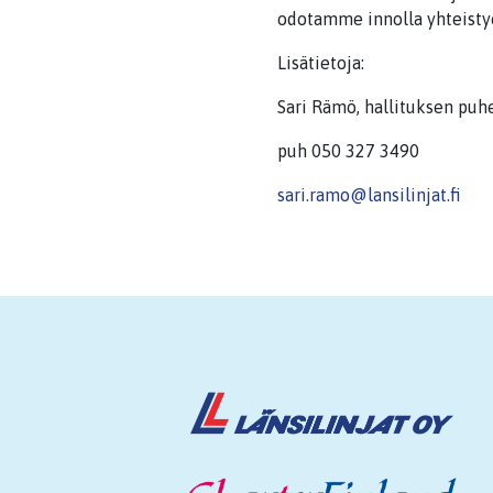
odotamme innolla yhteistyö
Lisätietoja:
Sari Rämö, hallituksen puh
puh 050 327 3490
sari.ramo@lansilinjat.fi