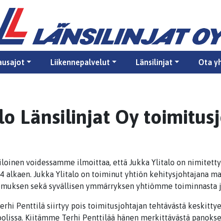
ausajot
Liikennepalvelut
Länsilinjat
Ota y
lo Länsilinjat Oy toimitus
n iloinen voidessamme ilmoittaa, että Jukka Ylitalo on nimitetty
24 alkaen. Jukka Ylitalo on toiminut yhtiön kehitysjohtajana m
uksen sekä syvällisen ymmärryksen yhtiömme toiminnasta ja 
rhi Penttilä siirtyy pois toimitusjohtajan tehtävästä keskitty
olissa. Kiitämme Terhi Penttilää hänen merkittävästä panokse