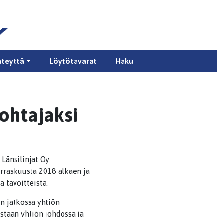
hteyttä
Löytötavarat
Haku
johtajaksi
 Länsilinjat Oy
arraskuusta 2018 alkaen ja
tavoitteista.
en jatkossa yhtiön
staan yhtiön johdossa ja