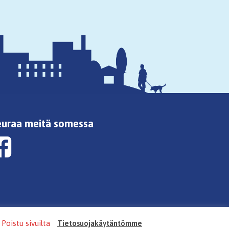
euraa meitä somessa
Poistu sivuilta
Tietosuojakäytäntömme